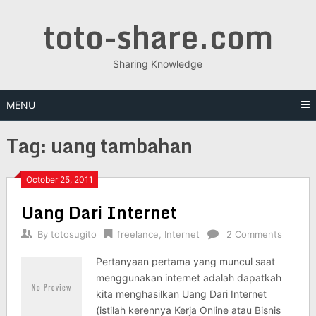
Skip
toto-share.com
to
content
Sharing Knowledge
MENU
Tag:
uang tambahan
October 25, 2011
Uang Dari Internet
By
totosugito
freelance
,
Internet
2 Comments
Pertanyaan pertama yang muncul saat
menggunakan internet adalah dapatkah
kita menghasilkan Uang Dari Internet
(istilah kerennya Kerja Online atau Bisnis