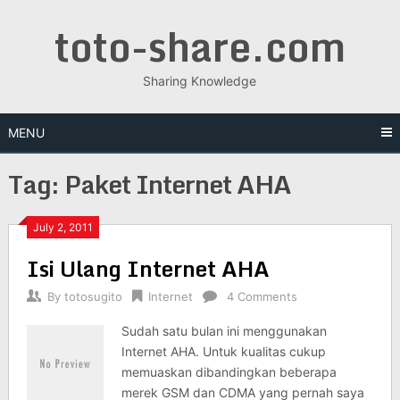
Skip
toto-share.com
to
content
Sharing Knowledge
MENU
Tag:
Paket Internet AHA
July 2, 2011
Isi Ulang Internet AHA
By
totosugito
Internet
4 Comments
Sudah satu bulan ini menggunakan
Internet AHA. Untuk kualitas cukup
memuaskan dibandingkan beberapa
merek GSM dan CDMA yang pernah saya