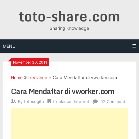
Skip
toto-share.com
to
content
Sharing Knowledge
MENU
November 30, 2011
Home
freelance
Cara Mendaftar di vworker.com
Cara Mendaftar di vworker.com
By
totosugito
freelance
,
Internet
12 Comments